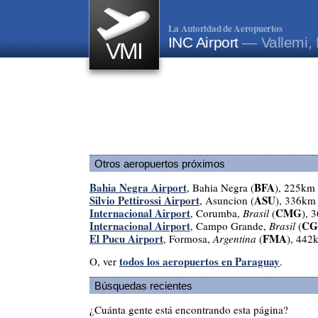
La Autoridad de Aeropuertos
INC Airport
— Vallemi,
VMI
Otros aeropuertos próximos
Bahia Negra Airport
BFA
, Bahia Negra (
), 225km
Silvio Pettirossi Airport
ASU
, Asuncion (
), 336km
Internacional Airport
CMG
, Corumba,
Brasil
(
), 
Internacional Airport
CG
, Campo Grande,
Brasil
(
El Pucu Airport
FMA
, Formosa,
Argentina
(
), 442
todos los aeropuertos en Paraguay
O, ver
.
Búsquedas recientes
¿Cuánta gente está encontrando esta página?