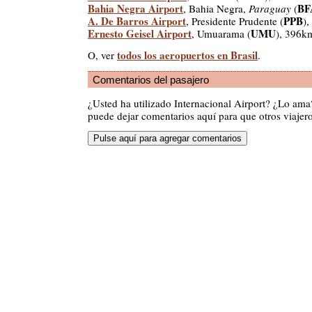
Bahia Negra Airport
BF
, Bahia Negra,
Paraguay
(
A. De Barros Airport
PPB
, Presidente Prudente (
)
Ernesto Geisel Airport
UMU
, Umuarama (
), 396k
todos los aeropuertos en Brasil
O, ver
.
Comentarios del pasajero
¿Usted ha utilizado Internacional Airport? ¿Lo am
puede dejar comentarios aquí para que otros viajero