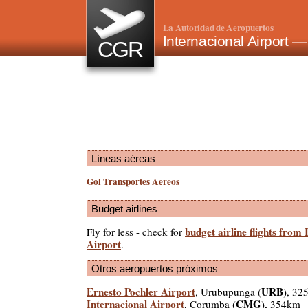
La Autoridad de Aeropuertos
Internacional Airport
— 
CGR
Líneas aéreas
Gol Transportes Aereos
Budget airlines
budget airline flights from 
Fly for less - check for
Airport
.
Otros aeropuertos próximos
Ernesto Pochler Airport
URB
, Urubupunga (
), 32
Internacional Airport
CMG
, Corumba (
), 354km