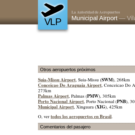
La Autoridad de Aeropuertos
Municipal Airport
— Vil
VLP
Otros aeropuertos próximos
Suia-Missu Airport
SWM
, Suia-Missu (
), 268km
Conceicao Do Araguaia Airport
, Conceicao Do A
273km
Palmas Airport
PMW
, Palmas (
), 305km
Porto Nacional Airport
PNB
, Porto Nacional (
), 3
Municipal Airport
XIG
, Xinguara (
), 425km
todos los aeropuertos en Brasil
O, ver
.
Comentarios del pasajero