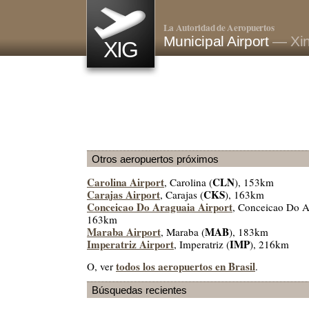
La Autoridad de Aeropuertos
Municipal Airport
— Xin
XIG
Otros aeropuertos próximos
Carolina Airport
CLN
, Carolina (
), 153km
Carajas Airport
CKS
, Carajas (
), 163km
Conceicao Do Araguaia Airport
, Conceicao Do A
163km
Maraba Airport
MAB
, Maraba (
), 183km
Imperatriz Airport
IMP
, Imperatriz (
), 216km
todos los aeropuertos en Brasil
O, ver
.
Búsquedas recientes