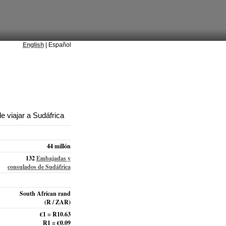
English
| Español
 viajar a Sudáfrica
44 millón
132
Embajadas y
consulados de Sudáfrica
South African rand
(R / ZAR)
€1 = R10.63
R1 = €0.09