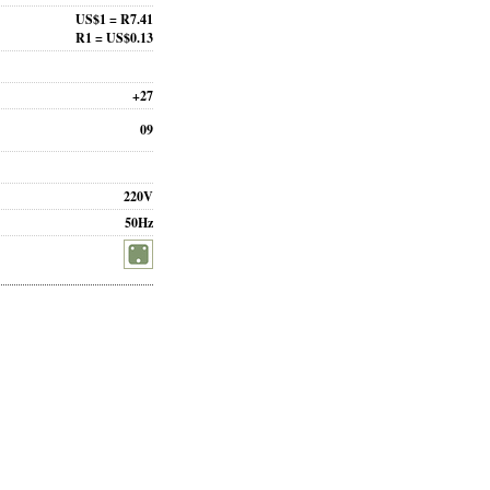
US$1 = R7.41
R1 = US$0.13
+27
09
220V
50Hz