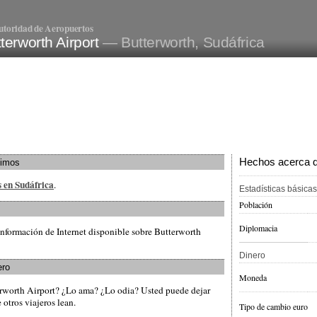
utoridad de Aeropuertos
terworth Airport
— Butterworth, Sudáfrica
Hechos acerca de
ximos
s en Sudáfrica
.
Estadísticas básicas
Población
Diplomacia
nformación de Internet disponible sobre Butterworth
Dinero
ero
Moneda
erworth Airport? ¿Lo ama? ¿Lo odia? Usted puede dejar
otros viajeros lean.
Tipo de cambio euro