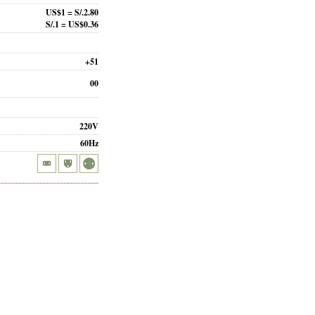
US$1 = S/.2.80
S/.1 = US$0.36
+51
00
220V
60Hz