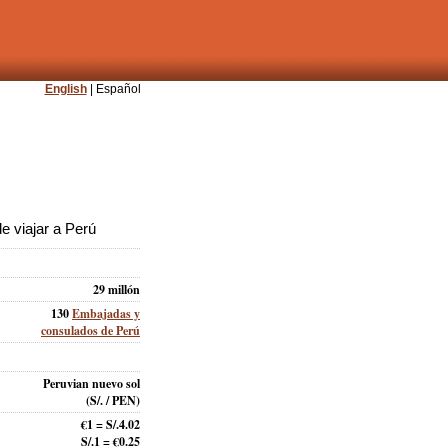
English
| Español
 viajar a Perú
29 millón
130
Embajadas y
consulados de Perú
Peruvian nuevo sol
(S/. / PEN)
€1 = S/.4.02
S/.1 = €0.25