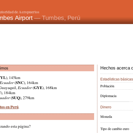
utoridad de Aeropuertos
mbes Airport
— Tumbes, Perú
Hechos acerca de
ximos
TYL
), 145km
Estadísticas básicas
SNC
Ecuador
(
), 164km
Población
GYE
 Guayaquil,
Ecuador
(
), 168km
U
), 184km
Diplomacia
SUQ
uador
(
), 279km
tos en Perú
.
Dinero
Moneda
trando esta página?
Tipo de cambio euro