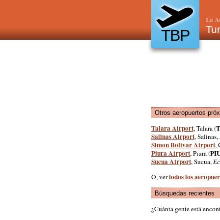
La A
Tu
TBP
Otros aeropuertos pró
Talara Airport
, Talara (
Salinas Airport
, Salinas,
Simon Bolivar Airport
,
Piura Airport
PI
, Piura (
Sucua Airport
, Sucua,
Ec
todos los aeropuer
O, ver
Búsquedas recientes
¿Cuánta gente está encon