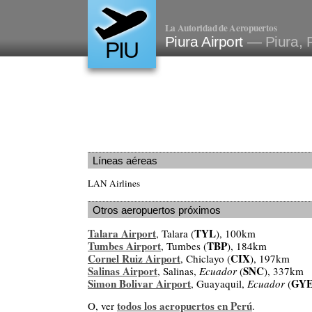
La Autoridad de Aeropuertos
Piura Airport
— Piura, 
PIU
Líneas aéreas
LAN Airlines
Otros aeropuertos próximos
Talara Airport
TYL
, Talara (
), 100km
Tumbes Airport
TBP
, Tumbes (
), 184km
Cornel Ruiz Airport
CIX
, Chiclayo (
), 197km
Salinas Airport
SNC
, Salinas,
Ecuador
(
), 337km
Simon Bolivar Airport
GY
, Guayaquil,
Ecuador
(
todos los aeropuertos en Perú
O, ver
.