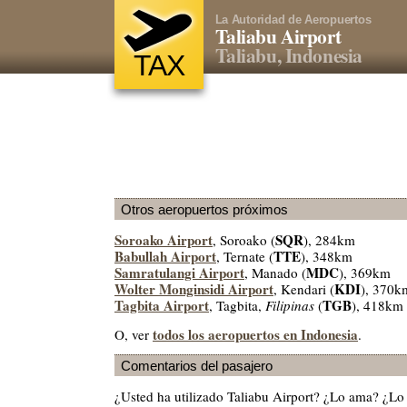
La Autoridad de Aeropuertos
Taliabu Airport
Taliabu, Indonesia
TAX
Otros aeropuertos próximos
Soroako Airport
SQR
, Soroako (
), 284km
Babullah Airport
TTE
, Ternate (
), 348km
Samratulangi Airport
MDC
, Manado (
), 369km
Wolter Monginsidi Airport
KDI
, Kendari (
), 370k
Tagbita Airport
TGB
, Tagbita,
Filipinas
(
), 418km
todos los aeropuertos en Indonesia
O, ver
.
Comentarios del pasajero
¿Usted ha utilizado Taliabu Airport? ¿Lo ama? ¿Lo