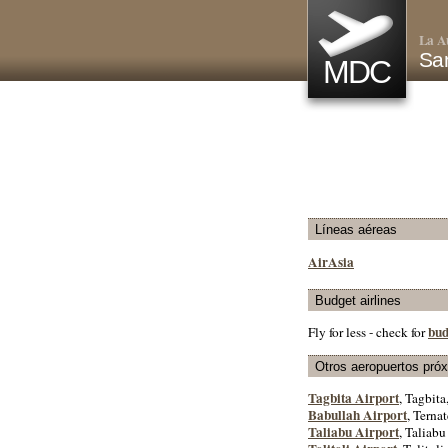
La A
Sam
MDC
Líneas aéreas
AirAsia
Budget airlines
bud
Fly for less - check for
Otros aeropuertos pró
Tagbita Airport
, Tagbita
Babullah Airport
, Ternat
Taliabu Airport
, Taliabu