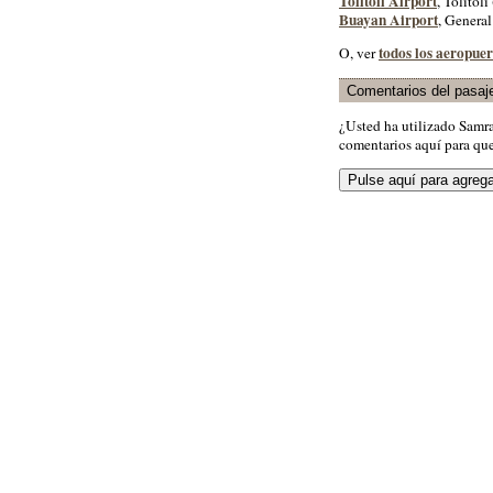
Tolitoli Airport
, Tolitoli 
Buayan Airport
, General
todos los aeropuer
O, ver
Comentarios del pasaj
¿Usted ha utilizado Samr
comentarios aquí para que 