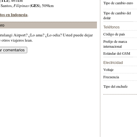
TLI
(
), 461km
Tipo de cambio euro
GES
 Santos,
Filipinas
(
), 509km
Tipo de cambio del
tos en Indonesia
.
dolár
ero
Teléfonos
Código de país
atulangi Airport? ¿Lo ama? ¿Lo odia? Usted puede dejar
otros viajeros lean.
Prefijo de marca
internacional
Estándar del GSM
Electricidad
Voltaje
Frecuencia
Tipo del enchufe