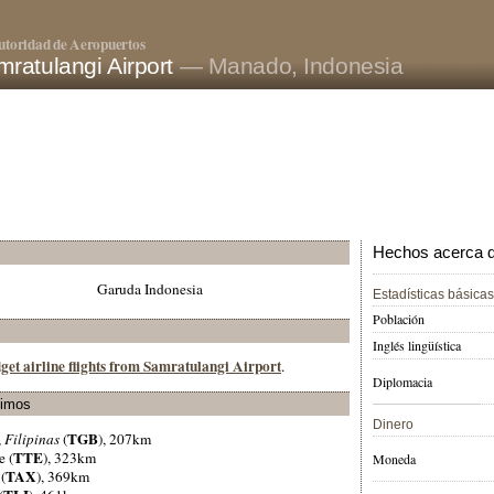
utoridad de Aeropuertos
ratulangi Airport
— Manado, Indonesia
Hechos acerca de
Garuda Indonesia
Estadísticas básicas
Población
Inglés lingüística
get airline flights from Samratulangi Airport
.
Diplomacia
ximos
Dinero
TGB
,
Filipinas
(
), 207km
TTE
e (
), 323km
Moneda
TAX
 (
), 369km