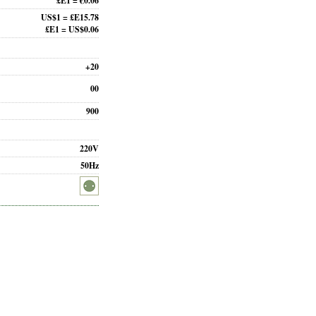
£E1 = €0.06
US$1 = £E15.78
£E1 = US$0.06
+20
00
900
220V
50Hz