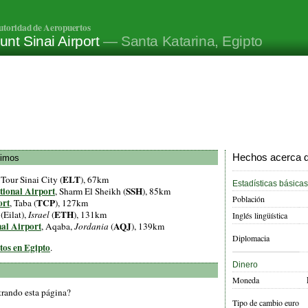
utoridad de Aeropuertos
nt Sinai Airport
— Santa Katarina, Egipto
Hechos acerca de
ximos
ELT
, Tour Sinai City (
), 67km
Estadísticas básicas
tional Airport
SSH
, Sharm El Sheikh (
), 85km
Población
ort
TCP
, Taba (
), 127km
ETH
 (Eilat),
Israel
(
), 131km
Inglés lingüística
nal Airport
AQJ
, Aqaba,
Jordania
(
), 139km
Diplomacia
tos en Egipto
.
Dinero
Moneda
trando esta página?
Tipo de cambio euro