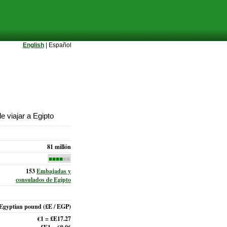
English
| Español
 viajar a Egipto
81 millón
■■■■
■■
153
Embajadas y
consulados de Egipto
Egyptian pound
(£E / EGP)
€1 = £E17.27