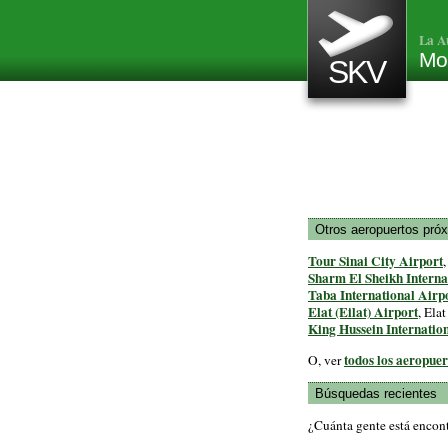
La A
Mou
SKV
Otros aeropuertos pró
Tour Sinai City Airport
Sharm El Sheikh Interna
Taba International Airp
Elat (Eilat) Airport
, Elat
King Hussein Internatio
todos los aeropuer
O, ver
Búsquedas recientes
¿Cuánta gente está encon