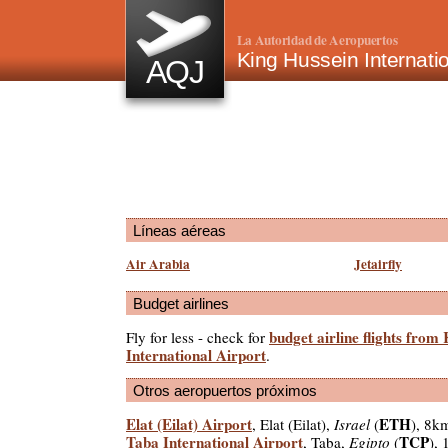
La Autoridad de Aeropuertos
King Hussein Internatio
AQJ
Líneas aéreas
Air Arabia
Jetairfly
Budget airlines
budget airline flights from
Fly for less - check for
International Airport
.
Otros aeropuertos próximos
Elat (Eilat) Airport
ETH
, Elat (Eilat),
Israel
(
), 8k
Taba International Airport
TCP
, Taba,
Egipto
(
),