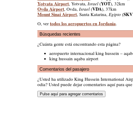
Yotvata Airport
YOT
, Yotvata,
Israel
(
), 32km
Ovda Airport
VDA
, Ovda,
Israel
(
), 37km
Mount Sinai Airport
SKV
, Santa Katarina,
Egipto
(
todos los aeropuertos en Jordania
O, ver
.
Búsquedas recientes
¿Cuánta gente está encontrando esta página?
aeropuerto internacional king hussein – aqab
king hussain aqaba airport
Comentarios del pasajero
¿Usted ha utilizado King Hussein International Ai
odia? Usted puede dejar comentarios aquí para que 