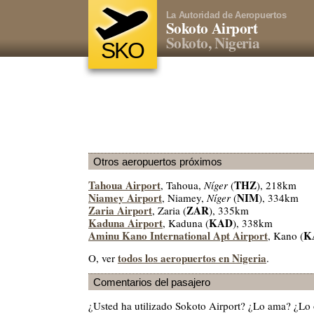
La Autoridad de Aeropuertos
Sokoto Airport
Sokoto, Nigeria
SKO
Otros aeropuertos próximos
Tahoua Airport
THZ
, Tahoua,
Níger
(
), 218km
Niamey Airport
NIM
, Niamey,
Níger
(
), 334km
Zaria Airport
ZAR
, Zaria (
), 335km
Kaduna Airport
KAD
, Kaduna (
), 338km
Aminu Kano International Apt Airport
K
, Kano (
todos los aeropuertos en Nigeria
O, ver
.
Comentarios del pasajero
¿Usted ha utilizado Sokoto Airport? ¿Lo ama? ¿Lo