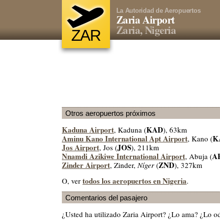
La Autoridad de Aeropuertos
Zaria Airport
Zaria, Nigeria
ZAR
Otros aeropuertos próximos
Kaduna Airport
KAD
, Kaduna (
), 63km
Aminu Kano International Apt Airport
K
, Kano (
Jos Airport
JOS
, Jos (
), 211km
Nnamdi Azikiwe International Airport
A
, Abuja (
Zinder Airport
ZND
, Zinder,
Níger
(
), 327km
todos los aeropuertos en Nigeria
O, ver
.
Comentarios del pasajero
¿Usted ha utilizado Zaria Airport? ¿Lo ama? ¿Lo o