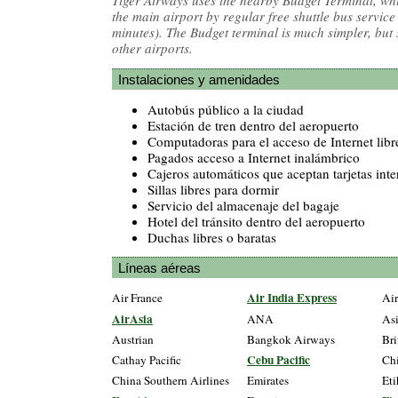
Tiger Airways uses the nearby Budget Terminal, whi
the main airport by regular free shuttle bus service
minutes). The Budget terminal is much simpler, but s
other airports.
Instalaciones y amenidades
Autobús público a la ciudad
Estación de tren dentro del aeropuerto
Computadoras para el acceso de Internet libr
Pagados acceso a Internet inalámbrico
Cajeros automáticos que aceptan tarjetas int
Sillas libres para dormir
Servicio del almacenaje del bagaje
Hotel del tránsito dentro del aeropuerto
Duchas libres o baratas
Líneas aéreas
Air India Express
Air France
Ai
AirAsia
ANA
Asi
Austrian
Bangkok Airways
Bri
Cebu Pacific
Cathay Pacific
Chi
China Southern Airlines
Emirates
Eti