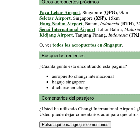
Otros aeropuertos próximos
Paya Lebar Airport
QPG
, Singapore (
), 9km
Seletar Airport
XSP
, Singapore (
), 15km
Hang Nadim Airport
BTH
, Batam,
Indonesia
(
), 
Senai International Airport
, Johor Bahru,
Malasi
Kidjang Airport
TNJ
, Tanjung Pinang,
Indonesia
(
todos los aeropuertos en Singapur
O, ver
.
Búsquedas recientes
¿Cuánta gente está encontrando esta página?
aeropuerto changi internacional
bagaje singapore
ducharse en changi
Comentarios del pasajero
¿Usted ha utilizado Changi International Airport?
Usted puede dejar comentarios aquí para que otros v