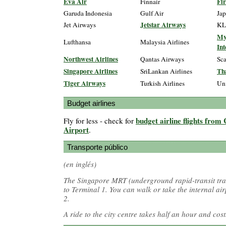
Eva Air
Fir
Finnair
Garuda Indonesia
Gulf Air
Jap
Jetstar Airways
Jet Airways
K
My
Lufthansa
Malaysia Airlines
Int
Northwest Airlines
Qantas Airways
Sca
Singapore Airlines
Th
SriLankan Airlines
Tiger Airways
Turkish Airlines
Un
Budget airlines
budget airline flights from
Fly for less - check for
Airport
.
Transporte público
(en inglés)
The Singapore MRT (underground rapid-transit trai
to Terminal 1. You can walk or take the internal air
2.
A ride to the city centre takes half an hour and co