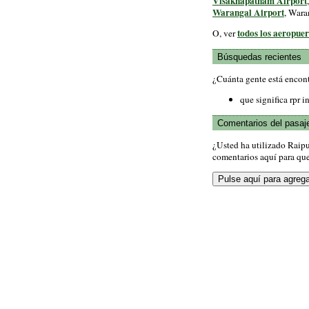
Visakhapatnam Airport
Warangal Airport
, Wara
todos los aeropuer
O, ver
Búsquedas recientes
¿Cuánta gente está encon
que significa rpr in
Comentarios del pasaj
¿Usted ha utilizado Raip
comentarios aquí para que 