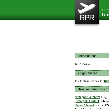
La A
Rai
RPR
Líneas aéreas
Jet Airways
Budget airlines
bud
Fly for less - check for
Otros aeropuertos pró
Sonegaon Airport
, Nagpu
Jabalpur Airport
, Jabalp
Satna Airport
TN
, Satna (