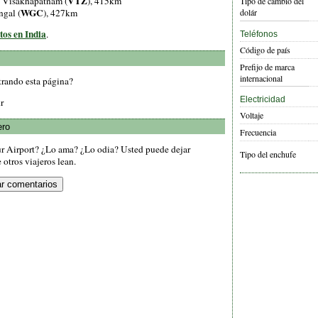
VTZ
, Visakhapatnam (
), 415km
Tipo de cambio del
WGC
ngal (
), 427km
dolár
tos en India
.
Teléfonos
Código de país
Prefijo de marca
internacional
trando esta página?
Electricidad
r
Voltaje
ero
Frecuencia
ur Airport? ¿Lo ama? ¿Lo odia? Usted puede dejar
Tipo del enchufe
otros viajeros lean.