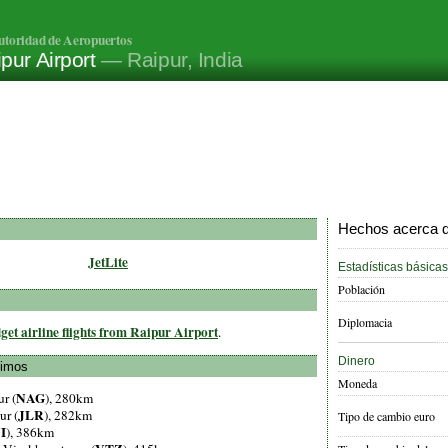
utoridad de Aeropuertos
pur Airport
— Raipur, India
Hechos acerca de
JetLite
Estadísticas básicas
Población
Diplomacia
get airline flights from Raipur Airport
.
Dinero
ximos
Moneda
NAG
r (
), 280km
JLR
ur (
), 282km
Tipo de cambio euro
I
), 386km