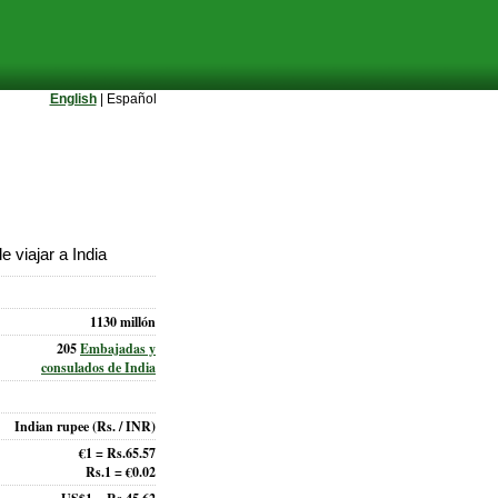
English
| Español
 viajar a India
1130 millón
205
Embajadas y
consulados de India
Indian rupee
(Rs. / INR)
€1 = Rs.65.57
Rs.1 = €0.02