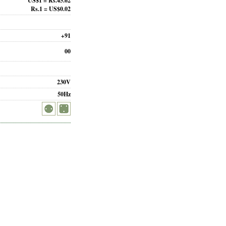
US$1 = Rs.45.62
Rs.1 = US$0.02
+91
00
230V
50Hz