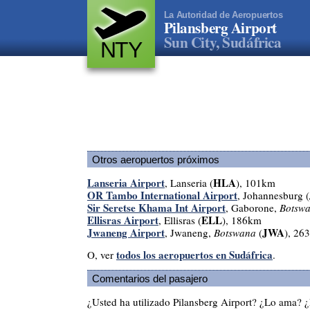
La Autoridad de Aeropuertos
Pilansberg Airport
Sun City, Sudáfrica
NTY
Otros aeropuertos próximos
Lanseria Airport
HLA
, Lanseria (
), 101km
OR Tambo International Airport
, Johannesburg (
Sir Seretse Khama Int Airport
, Gaborone,
Botsw
Ellisras Airport
ELL
, Ellisras (
), 186km
Jwaneng Airport
JWA
, Jwaneng,
Botswana
(
), 26
todos los aeropuertos en Sudáfrica
O, ver
.
Comentarios del pasajero
¿Usted ha utilizado Pilansberg Airport? ¿Lo ama? 