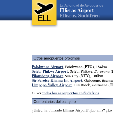
La Autoridad de Aeropuertos
Ellisras Airport
Ellisras, Sudáfrica
ELL
Otros aeropuertos próximos
Polokwane Airport
PTG
, Polokwane (
), 184km
Selebi-Phikwe Airport
, Selebi-Phikwe,
Botswana
(
Pilansberg Airport
NTY
, Sun City (
), 186km
Sir Seretse Khama Int Airport
, Gaborone,
Botsw
Limpopo Valley Airport
T
, Tuli Block,
Botswana
(
todos los aeropuertos en Sudáfrica
O, ver
.
Comentarios del pasajero
¿Usted ha utilizado Ellisras Airport? ¿Lo ama? ¿L