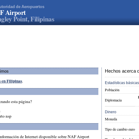
utoridad de Aeropuertos
F Airport
gley Point, Filipinas
Hechos acerca de
ximos
 en Filipinas
.
Estadísticas básicas
Población
Diplomacia
trando esta página?
s
Dinero
rto nsp
Moneda
Tipo de cambio euro
información de Internet disponible sobre NAF Airport