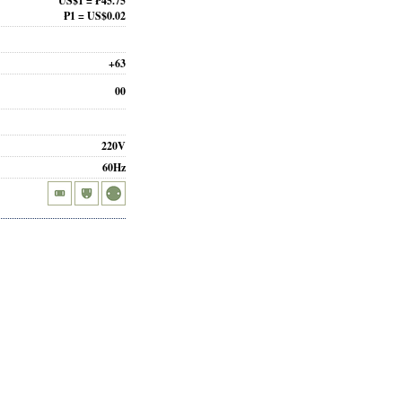
US$1 = ₱45.75
₱1 = US$0.02
+63
00
220V
60Hz