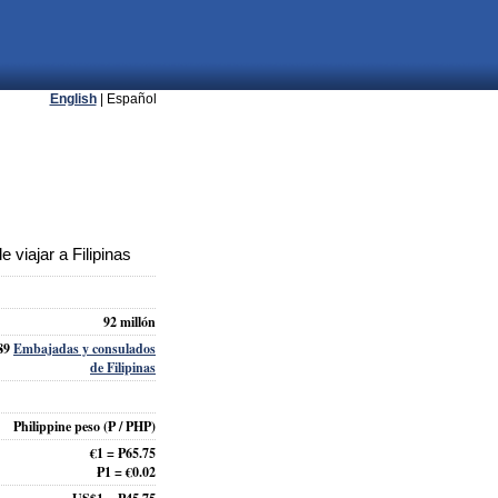
English
| Español
 viajar a Filipinas
92 millón
89
Embajadas y consulados
de Filipinas
Philippine peso
(₱ / PHP)
€1 = ₱65.75
₱1 = €0.02