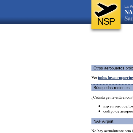
La A
NA
San
NSP
Otros aeropuertos pró
todos los aeropuertos
Ver
Búsquedas recientes
¿Cuánta gente está encon
nsp en aeropuerto
codigo de aeropue
NAF Airport
No hay actualmente otra 