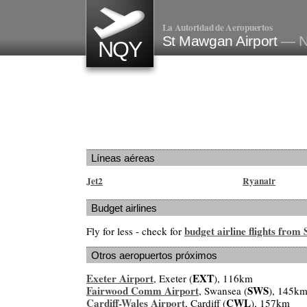
La Autoridad de Aeropuertos
St Mawgan Airport
— N
NQY
Líneas aéreas
Jet2
Ryanair
Budget airlines
budget airline flights fro
Fly for less - check for
Otros aeropuertos próximos
Exeter Airport
EXT
, Exeter (
), 116km
Fairwood Comm Airport
SWS
, Swansea (
), 145k
Cardiff-Wales Airport
CWL
, Cardiff (
), 157km