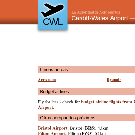
La Autoridad de Aeropuertos
Cardiff-Wales Airport
—
CWL
Líneas aéreas
AerArann
Ryanair
Budget airlines
budget airline flights from
Fly for less - check for
Airport
.
Otros aeropuertos próximos
Bristol Airport
BRS
, Bristol (
), 43km
Filton Airport
FZO
, Filton (
), 54km