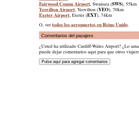
Fairwood Comm Airport
SWS
, Swansea (
), 55km
Yeovilton Airport
YEO
, Yeovilton (
), 70km
Exeter Airport
EXT
, Exeter (
), 74km
todos los aeropuertos en Reino Unido
O, ver
.
Comentarios del pasajero
¿Usted ha utilizado Cardiff-Wales Airport? ¿Lo am
puede dejar comentarios aquí para que otros viajero