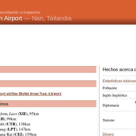
utoridad de Aeropuertos
 Airport
— Nan, Tailandia
Hechos acerca de
Estadísticas básicas
Población
get airline flights from Nan Airport
.
Inglés lingüística
ximos
Diplomacia
XIE
glom,
Laos
(
), 95km
RH
), 99km
Turismo
UTR
dit (
), 138km
LPT
ang (
), 147km
CEI
ang Rai (
), 159km
Dinero