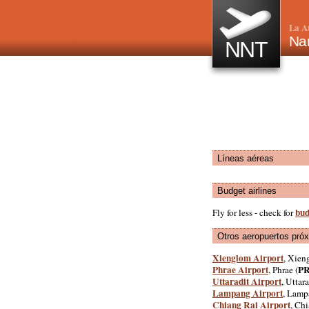
La A
Nan
NNT
Líneas aéreas
Budget airlines
bud
Fly for less - check for
Otros aeropuertos pró
Xienglom Airport
, Xien
Phrae Airport
P
, Phrae (
Uttaradit Airport
, Uttara
Lampang Airport
, Lamp
Chiang Rai Airport
, Chi