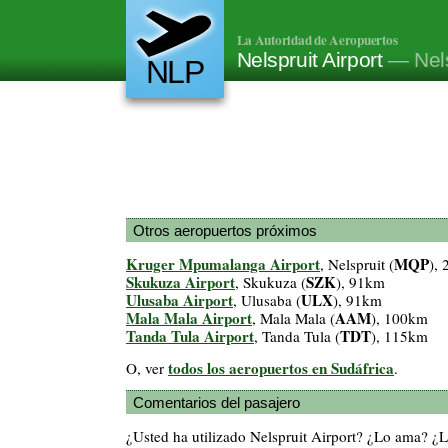
La Autoridad de Aeropuertos
Nelspruit Airport
— Nels
NLP
Otros aeropuertos próximos
Kruger Mpumalanga Airport
MQP
, Nelspruit (
),
Skukuza Airport
SZK
, Skukuza (
), 91km
Ulusaba Airport
ULX
, Ulusaba (
), 91km
Mala Mala Airport
AAM
, Mala Mala (
), 100km
Tanda Tula Airport
TDT
, Tanda Tula (
), 115km
todos los aeropuertos en Sudáfrica
O, ver
.
Comentarios del pasajero
¿Usted ha utilizado Nelspruit Airport? ¿Lo ama? ¿