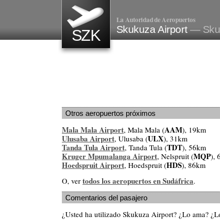
La Autoridad de Aeropuertos
Skukuza Airport
— Sku
SZK
Otros aeropuertos próximos
Mala Mala Airport
AAM
, Mala Mala (
), 19km
Ulusaba Airport
ULX
, Ulusaba (
), 31km
Tanda Tula Airport
TDT
, Tanda Tula (
), 56km
Kruger Mpumalanga Airport
MQP
, Nelspruit (
),
Hoedspruit Airport
HDS
, Hoedspruit (
), 86km
todos los aeropuertos en Sudáfrica
O, ver
.
Comentarios del pasajero
¿Usted ha utilizado Skukuza Airport? ¿Lo ama? ¿L