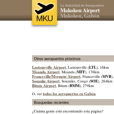
La Autoridad de Aeropuertos
Makokou Airport
Makokou, Gabón
MKU
Otros aeropuertos próximos
Lastourville Airport
LTL
, Lastourville (
), 16km
Moanda Airport
MFF
, Moanda (
), 176km
Franceville/Mvengue Airport
MVB
, Franceville (
)
Souanke Airport
SOE
, Souanke,
Congo
(
), 264km
Bitam Airport
BMM
, Bitam (
), 279km
todos los aeropuertos en Gabón
O, ver
.
Búsquedas recientes
¿Cuánta gente está encontrando esta página?