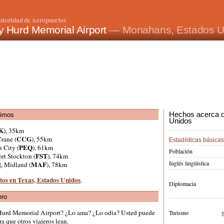
utoridad de Aeropuertos
y Hurd Memorial Airport
— Monahans, Estados U
Hechos acerca d
ximos
Unidos
K
), 35km
CCG
Crane (
), 55km
Estadísticas básicas
PEQ
s City (
), 61km
Población
FST
ort Stockton (
), 74km
Inglés lingüística
t
MAF
, Midland (
), 78km
tos en Texas, Estados Unidos
.
Diplomacia
ero
 Hurd Memorial Airport? ¿Lo ama? ¿Lo odia? Usted puede
Turismo
a que otros viajeros lean.