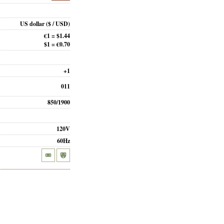
US dollar
($ / USD)
€1 = $1.44
$1 = €0.70
+1
011
850/1900
120V
60Hz