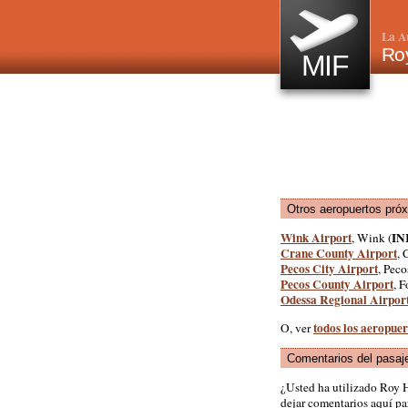
La A
Ro
MIF
Otros aeropuertos pró
Wink Airport
IN
, Wink (
Crane County Airport
, 
Pecos City Airport
, Peco
Pecos County Airport
, F
Odessa Regional Airpor
todos los aeropuer
O, ver
Comentarios del pasaj
¿Usted ha utilizado Roy
dejar comentarios aquí par