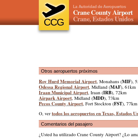
La Autoridad de Aeropuertos
Crane County Airport
Crane, Estados Unidos
CCG
Otros aeropuertos próximos
Roy Hurd Memorial Airport
MIF
, Monahans (
), 
Odessa Regional Airport
MAF
, Midland (
), 61km
Iraan Municipal Airport
IRB
, Iraan (
), 72km
Airpark Airport
MDD
, Midland (
), 73km
Pecos County Airport
FST
, Fort Stockton (
), 77km
todos los aeropuertos en Texas, Estados U
O, ver
Comentarios del pasajero
¿Usted ha utilizado Crane County Airport? ¿Lo am