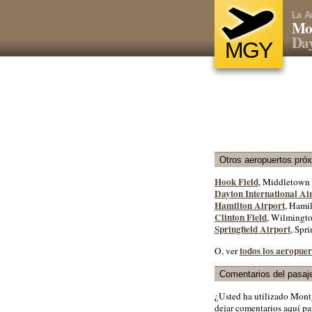
La A
Mo
Day
MGY
Otros aeropuertos pró
Hook Field
, Middletown 
Dayton International Ai
Hamilton Airport
, Hamil
Clinton Field
, Wilmingto
Springfield Airport
, Spri
todos los aeropuer
O, ver
Comentarios del pasaj
¿Usted ha utilizado Mon
dejar comentarios aquí par