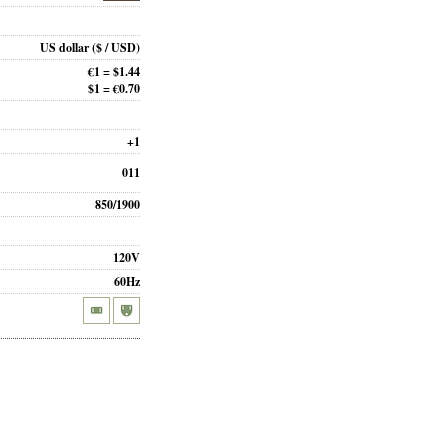
US dollar
($ / USD)
€1 = $1.44
$1 = €0.70
+1
011
850/1900
120V
60Hz