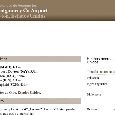
utoridad de Aeropuertos
ntgomery Co Airport
ton, Estados Unidos
Hechos acerca d
ximos
Unidos
MWO
(
), 16km
rport
DAY
, Dayton (
), 35km
Estadísticas básicas
HAO
ton (
), 36km
Población
ILN
n (
), 41km
Inglés lingüística
SGH
ngfield (
), 43km
tos en Ohio, Estados Unidos
.
Diplomacia
ero
tgomery Co Airport? ¿Lo ama? ¿Lo odia? Usted puede
Turismo
a que otros viajeros lean.