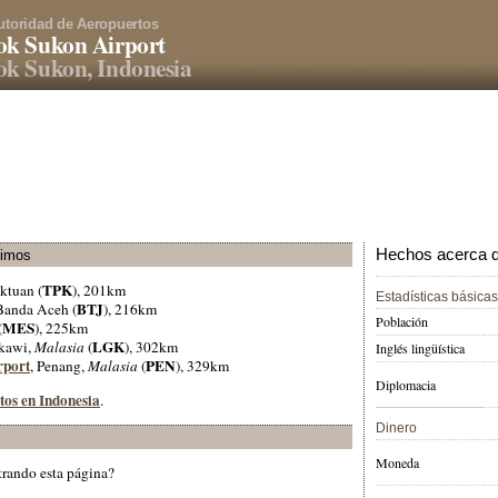
utoridad de Aeropuertos
ok Sukon Airport
k Sukon, Indonesia
Hechos acerca de
ximos
TPK
aktuan (
), 201km
Estadísticas básicas
BTJ
 Banda Aceh (
), 216km
Población
MES
(
), 225km
LGK
gkawi,
Malasia
(
), 302km
Inglés lingüística
rport
PEN
, Penang,
Malasia
(
), 329km
Diplomacia
tos en Indonesia
.
Dinero
Moneda
trando esta página?