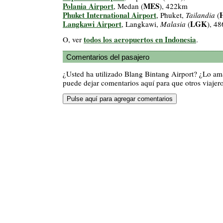
Polania Airport
MES
, Medan (
), 422km
Phuket International Airport
, Phuket,
Tailandia
(
Langkawi Airport
LGK
, Langkawi,
Malasia
(
), 4
todos los aeropuertos en Indonesia
O, ver
.
Comentarios del pasajero
¿Usted ha utilizado Blang Bintang Airport? ¿Lo a
puede dejar comentarios aquí para que otros viajero