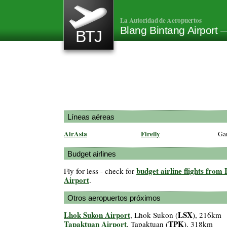
La Autoridad de Aeropuertos
Blang Bintang Airport
—
BTJ
Líneas aéreas
AirAsia
Firefly
Gar
Budget airlines
budget airline flights from
Fly for less - check for
Airport
.
Otros aeropuertos próximos
Lhok Sukon Airport
LSX
, Lhok Sukon (
), 216km
Tapaktuan Airport
TPK
, Tapaktuan (
), 318km