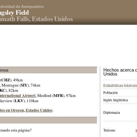
utoridad de Aeropuertos
gsley Field
math Falls, Estados Unidos
Hechos acerca d
ximos
Unidos
CHZ
(
), 49km
SIY
, Montague (
), 74km
Estadísticas básicas
KC
), 82km
Población
nternational Airport
MFR
, Medford (
), 97km
Inglés lingüística
LKV
akeview (
), 110km
rtos en Oregon, Estados Unidos
.
Diplomacia
trando esta página?
Turismo