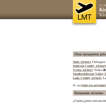
La A
Kin
Kla
LMT
Otros aeropuertos pró
State Airport
, Chiloquin 
Siskiyou County Airport
Yreka Airport
R
, Yreka (
Medford/Rogue Valley I
Lake County Airport
, L
todos los aeropue
O, ver
Búsquedas recientes
¿Cuánta gente está encon