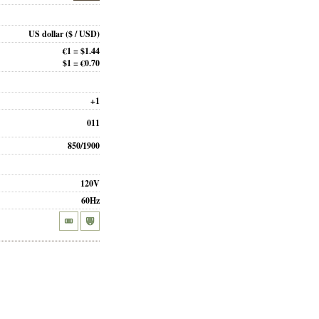
US dollar
($ / USD)
€1 = $1.44
$1 = €0.70
+1
011
850/1900
120V
60Hz