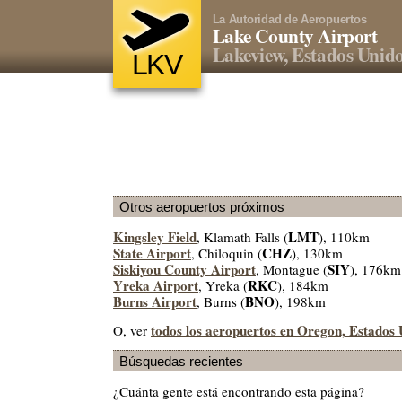
La Autoridad de Aeropuertos
Lake County Airport
Lakeview, Estados Unid
LKV
Otros aeropuertos próximos
Kingsley Field
LMT
, Klamath Falls (
), 110km
State Airport
CHZ
, Chiloquin (
), 130km
Siskiyou County Airport
SIY
, Montague (
), 176km
Yreka Airport
RKC
, Yreka (
), 184km
Burns Airport
BNO
, Burns (
), 198km
todos los aeropuertos en Oregon, Estados
O, ver
Búsquedas recientes
¿Cuánta gente está encontrando esta página?