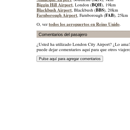
Biggin Hill Airport
BQH
, London (
), 19km
Blackbush Airport
BBS
, Blackbush (
), 20km
Farnborough Airport
FAB
, Farnborough (
), 25km
todos los aeropuertos en Reino Unido
O, ver
.
Comentarios del pasajero
¿Usted ha utilizado London City Airport? ¿Lo ama
puede dejar comentarios aquí para que otros viajero