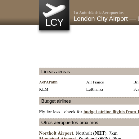
La Autoridad de Aeropuertos
London City Airport
— 
LCY
Líneas aéreas
AerArann
Air France
Bri
KLM
Lufthansa
Sca
Budget airlines
budget airline flights from
Fly for less - check for
Otros aeropuertos próximos
Northolt Airport
NHT
, Northolt (
), 7km
Municipal Airport
SEN
, Southend (
), 9km