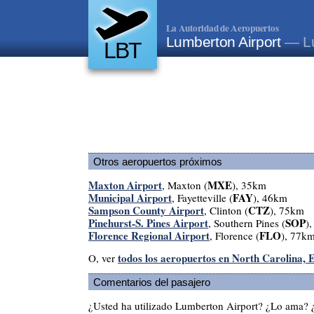
La Autoridad de Aeropuertos
Lumberton Airport
— Lu
LBT
Otros aeropuertos próximos
Maxton Airport
MXE
, Maxton (
), 35km
Municipal Airport
FAY
, Fayetteville (
), 46km
Sampson County Airport
CTZ
, Clinton (
), 75km
Pinehurst-S. Pines Airport
SOP
, Southern Pines (
)
Florence Regional Airport
FLO
, Florence (
), 77k
todos los aeropuertos en North Carolina, 
O, ver
Comentarios del pasajero
¿Usted ha utilizado Lumberton Airport? ¿Lo ama? 