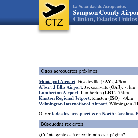
La Autoridad de Aeropuertos
Sampson County Airpo
Clinton, Estados Unidos
CTZ
Otros aeropuertos próximos
Municipal Airport
FAY
, Fayetteville (
), 47km
Albert J Ellis Airport
OAJ
, Jacksonville (
), 71km
Lumberton Airport
LBT
, Lumberton (
), 75km
Kinston Regional Jetport
ISO
, Kinston (
), 79km
Wilmington International Airport
I
, Wilmington (
todos los aeropuertos en North Carolina, 
O, ver
Búsquedas recientes
¿Cuánta gente está encontrando esta página?