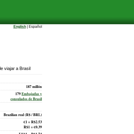
English
| Español
 viajar a Brasil
187 millón
179
Embajadas y
consulados de Brasil
Brazilian real
(R$ / BRL)
€1 = R$2.53
R$1 = €0.39