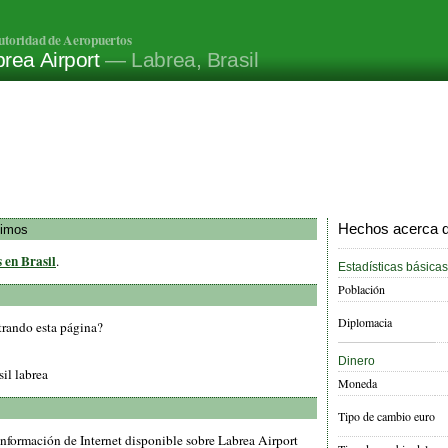
utoridad de Aeropuertos
rea Airport
— Labrea, Brasil
Hechos acerca de
ximos
 en Brasil
.
Estadísticas básicas
Población
Diplomacia
trando esta página?
Dinero
sil labrea
Moneda
Tipo de cambio euro
nformación de Internet disponible sobre Labrea Airport