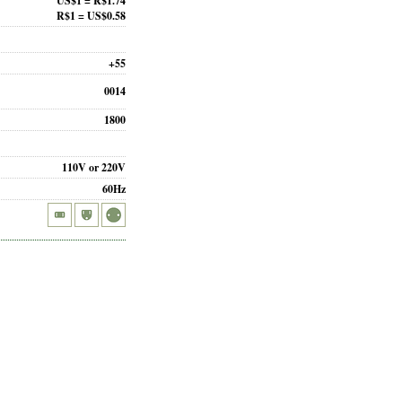
US$1 = R$1.74
R$1 = US$0.58
+55
0014
1800
110V or 220V
60Hz