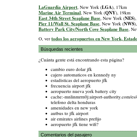
LaGuardia Airport
LGA
, New York (
), 17km
Marine Air Terminal
QNY
, New York (
), 19km
East 34th Street Seaplane Base
NES
, New York (
)
Pier 11/Wall St. Seaplane Base
NWS
, New York (
)
Battery Park City/North Cove Seaplane Base
, Ne
todos los aeropuertos en New York, Estad
O, ver
Búsquedas recientes
¿Cuánta gente está encontrando esta página?
cambio euro dolar jfk
cajero automaticos en kennedy ny
estadisticas del aeropuerto jfk
frecuencia airport jfk
aeropuerto nueva york battery city
cache:-mnlinmrrn0j:airport-authority.com/es/d
telefono delta honduras
amenidades en new york
autbus to jfk airport
air emirates airlines prefijo
aeropuerto jfk tiene wifi?
Comentarios del pasajero