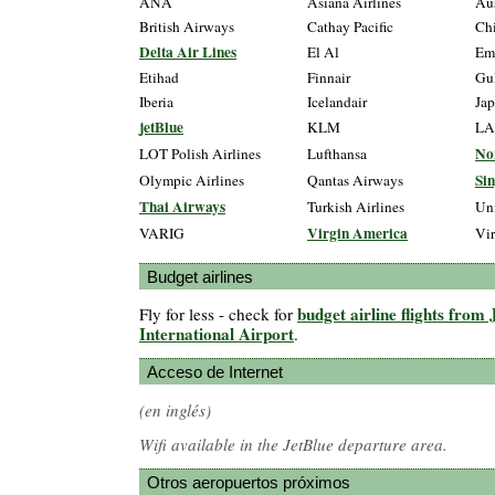
ANA
Asiana Airlines
Aus
British Airways
Cathay Pacific
Chi
Delta Air Lines
El Al
Emi
Etihad
Finnair
Gul
Iberia
Icelandair
Jap
jetBlue
KLM
LA
Nor
LOT Polish Airlines
Lufthansa
Sin
Olympic Airlines
Qantas Airways
Thai Airways
Turkish Airlines
Un
Virgin America
VARIG
Vir
Budget airlines
budget airline flights from
Fly for less - check for
International Airport
.
Acceso de Internet
(en inglés)
Wifi available in the JetBlue departure area.
Otros aeropuertos próximos