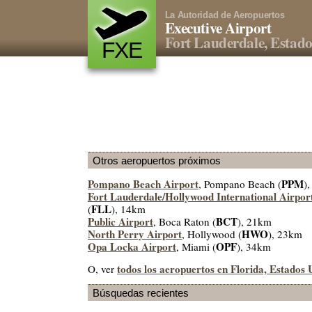
La Autoridad de Aeropuertos
Executive Airport
Fort Lauderdale, Estado
FXE
Otros aeropuertos próximos
Pompano Beach Airport
PPM
, Pompano Beach (
)
Fort Lauderdale/Hollywood International Airpor
FLL
(
), 14km
Public Airport
BCT
, Boca Raton (
), 21km
North Perry Airport
HWO
, Hollywood (
), 23km
Opa Locka Airport
OPF
, Miami (
), 34km
todos los aeropuertos en Florida, Estados 
O, ver
Búsquedas recientes