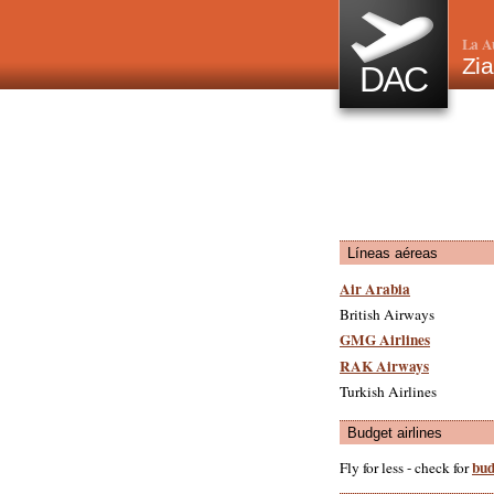
La A
Zia
DAC
Líneas aéreas
Air Arabia
British Airways
GMG Airlines
RAK Airways
Turkish Airlines
Budget airlines
bud
Fly for less - check for