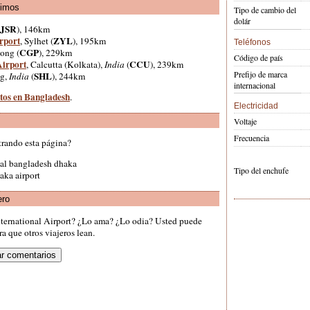
ximos
Tipo de cambio del
dolár
JSR
), 146km
rport
ZYL
, Sylhet (
), 195km
Teléfonos
CGP
gong (
), 229km
Código de país
Airport
CCU
, Calcutta (Kolkata),
India
(
), 239km
Prefijo de marca
SHL
ng,
India
(
), 244km
internacional
rtos en Bangladesh
.
Electricidad
Voltaje
Frecuencia
trando esta página?
nal bangladesh dhaka
Tipo del enchufe
haka airport
ero
International Airport? ¿Lo ama? ¿Lo odia? Usted puede
a que otros viajeros lean.