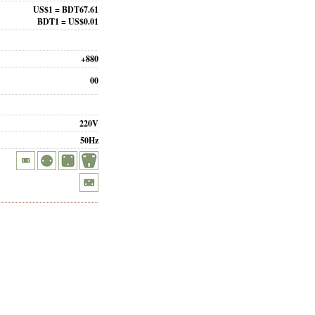
US$1 = BDT67.61
BDT1 = US$0.01
+880
00
220V
50Hz