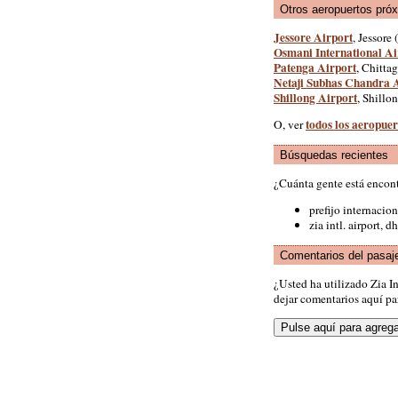
Otros aeropuertos pró
Jessore Airport
, Jessore (
Osmani International Ai
Patenga Airport
, Chitta
Netaji Subhas Chandra 
Shillong Airport
, Shillo
todos los aeropue
O, ver
Búsquedas recientes
¿Cuánta gente está encon
prefijo internacio
zia intl. airport, d
Comentarios del pasaj
¿Usted ha utilizado Zia 
dejar comentarios aquí par