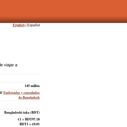
English
| Español
 viajar a
145 millón
41
Embajadas y consulados
de Bangladesh
Bangladeshi taka (BDT)
€1 = BDT97.18
BDT1 = €0.01