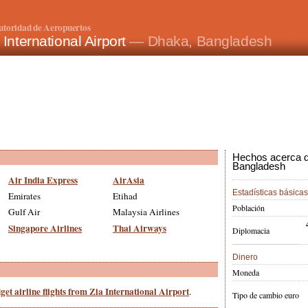
utoridad de Aeropuertos
 International Airport
— Dhaka, Bangladesh
Hechos acerca de
Bangladesh
Air India Express
AirAsia
Estadísticas básicas
Emirates
Etihad
Población
Gulf Air
Malaysia Airlines
Singapore Airlines
Thai Airways
Diplomacia
Dinero
Moneda
get airline flights from Zia International Airport
.
Tipo de cambio euro