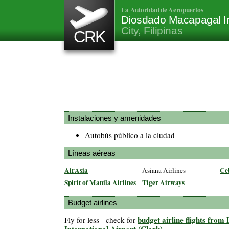
La Autoridad de Aeropuertos
Diosdado Macapagal Int
City, Filipinas
CRK
Instalaciones y amenidades
Autobús público a la ciudad
Líneas aéreas
AirAsia
Ceb
Asiana Airlines
Spirit of Manila Airlines
Tiger Airways
Budget airlines
budget airline flights fro
Fly for less - check for
International Airport (Clark)
.