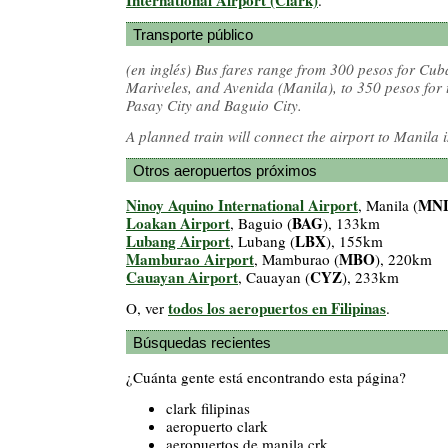
Transporte público
(en inglés)
Bus fares range from 300 pesos for Cub
Mariveles, and Avenida (Manila), to 350 pesos fo
Pasay City and Baguio City.
A planned train will connect the airport to Manila 
Otros aeropuertos próximos
Ninoy Aquino International Airport
MN
, Manila (
Loakan Airport
BAG
, Baguio (
), 133km
Lubang Airport
LBX
, Lubang (
), 155km
Mamburao Airport
MBO
, Mamburao (
), 220km
Cauayan Airport
CYZ
, Cauayan (
), 233km
todos los aeropuertos en Filipinas
O, ver
.
Búsquedas recientes
¿Cuánta gente está encontrando esta página?
clark filipinas
aeropuerto clark
aeropuertos de manila crk