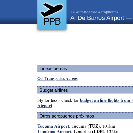
La Autoridad de Aeropuertos
A. De Barros Airport
— 
PPB
Líneas aéreas
Gol Transportes Aereos
Budget airlines
budget airline flights from
Fly for less - check for
Airport
.
Otros aeropuertos próximos
Tucuma Airport
TUZ
, Tucuma (
), 101km
Londrina Airport
LDB
, Londrina (
), 132km