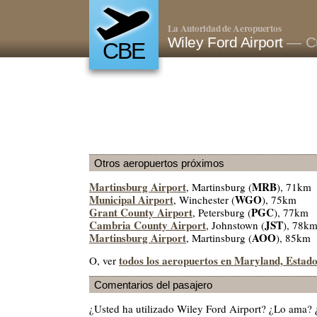
La Autoridad de Aeropuertos
Wiley Ford Airport
— Cu
CBE
Otros aeropuertos próximos
Martinsburg Airport
MRB
, Martinsburg (
), 71km
Municipal Airport
WGO
, Winchester (
), 75km
Grant County Airport
PGC
, Petersburg (
), 77km
Cambria County Airport
JST
, Johnstown (
), 78k
Martinsburg Airport
AOO
, Martinsburg (
), 85km
todos los aeropuertos en Maryland, Estad
O, ver
Comentarios del pasajero
¿Usted ha utilizado Wiley Ford Airport? ¿Lo ama?