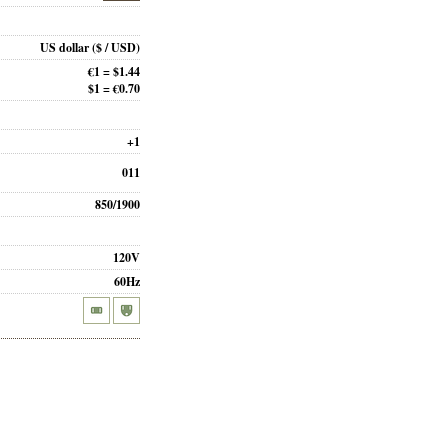
US dollar
($ / USD)
€1 = $1.44
$1 = €0.70
+1
011
850/1900
120V
60Hz