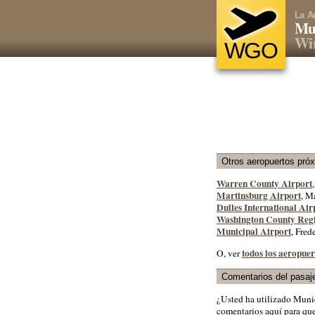
La A
Mun
Win
WGO
Otros aeropuertos pró
Warren County Airport
Martinsburg Airport
, M
Dulles International Air
Washington County Regi
Municipal Airport
, Fred
todos los aeropuer
O, ver
Comentarios del pasaj
¿Usted ha utilizado Muni
comentarios aquí para que 