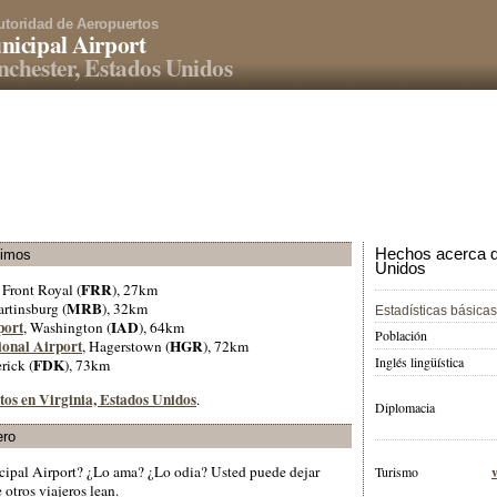
utoridad de Aeropuertos
icipal Airport
chester, Estados Unidos
Hechos acerca d
ximos
Unidos
FRR
, Front Royal (
), 27km
MRB
artinsburg (
), 32km
Estadísticas básicas
port
IAD
, Washington (
), 64km
Población
onal Airport
HGR
, Hagerstown (
), 72km
Inglés lingüística
FDK
erick (
), 73km
tos en Virginia, Estados Unidos
.
Diplomacia
ero
cipal Airport? ¿Lo ama? ¿Lo odia? Usted puede dejar
Turismo
otros viajeros lean.