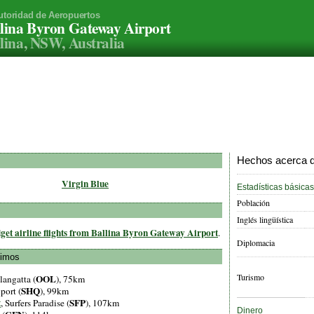
utoridad de Aeropuertos
lina Byron Gateway Airport
lina, NSW, Australia
Hechos acerca de
Virgin Blue
Estadísticas básicas
Población
Inglés lingüística
get airline flights from Ballina Byron Gateway Airport
.
Diplomacia
ximos
Turismo
OOL
langatta (
), 75km
SHQ
port (
), 99km
t
SFP
, Surfers Paradise (
), 107km
Dinero