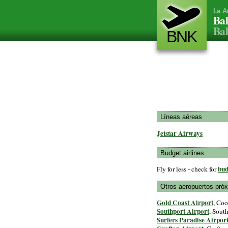
La A
Bal
Bal
BNK
Líneas aéreas
Jetstar Airways
Budget airlines
bud
Fly for less - check for
Otros aeropuertos pró
Gold Coast Airport
, Coo
Southport Airport
, South
Surfers Paradise Airpor