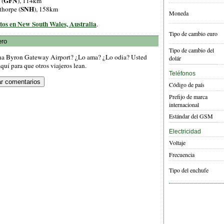
GFN
 (
), 114km
SNH
thorpe (
), 158km
Moneda
rtos en New South Wales, Australia
.
Tipo de cambio euro
ero
Tipo de cambio del
ina Byron Gateway Airport? ¿Lo ama? ¿Lo odia? Usted
dolár
quí para que otros viajeros lean.
Teléfonos
Código de país
Prefijo de marca
internacional
Estándar del GSM
Electricidad
Voltaje
Frecuencia
Tipo del enchufe