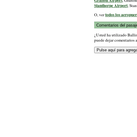
Grafton Airport
, Grafton
Stanthorpe Airport
, Stan
todos los aeropue
O, ver
Comentarios del pasaj
¿Usted ha utilizado Ball
puede dejar comentarios a