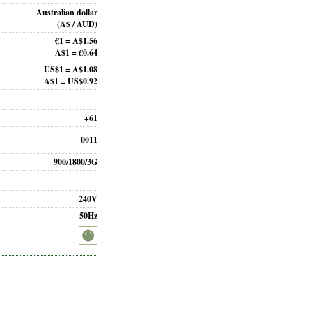
Australian dollar
(A$ / AUD)
€1 = A$1.56
A$1 = €0.64
US$1 = A$1.08
A$1 = US$0.92
+61
0011
900/1800/3G
240V
50Hz