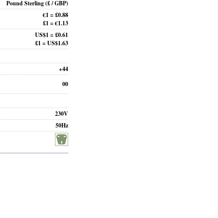
Pound Sterling
(£ / GBP)
€1 = £0.88
£1 = €1.13
US$1 = £0.61
£1 = US$1.63
+44
00
230V
50Hz