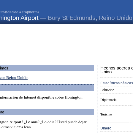
utoridad de Aeropuertos
ington Airport
— Bury St Edmunds, Reino Unido
Hechos acerca de
ximos
Unido
s en Reino Unido
.
Estadísticas básicas
Población
información de Internet disponible sobre Honington
Diplomacia
ero
Turismo
ngton Airport? ¿Lo ama? ¿Lo odia? Usted puede dejar
otros viajeros lean.
Dinero