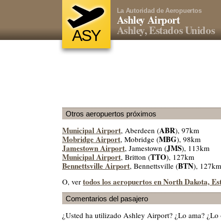
La Autoridad de Aeropuertos
Ashley Airport
Ashley, Estados Unidos
ASY
Otros aeropuertos próximos
Municipal Airport
ABR
, Aberdeen (
), 97km
Mobridge Airport
MBG
, Mobridge (
), 98km
Jamestown Airport
JMS
, Jamestown (
), 113km
Municipal Airport
TTO
, Britton (
), 127km
Bennettsville Airport
BTN
, Bennettsville (
), 127k
todos los aeropuertos en North Dakota, Es
O, ver
Comentarios del pasajero
¿Usted ha utilizado Ashley Airport? ¿Lo ama? ¿Lo