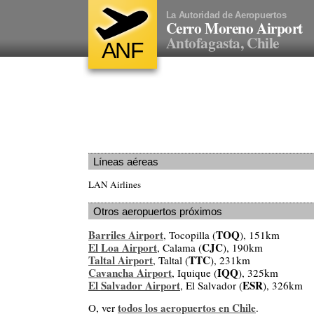
La Autoridad de Aeropuertos
Cerro Moreno Airport
Antofagasta, Chile
ANF
Líneas aéreas
LAN Airlines
Otros aeropuertos próximos
Barriles Airport
TOQ
, Tocopilla (
), 151km
El Loa Airport
CJC
, Calama (
), 190km
Taltal Airport
TTC
, Taltal (
), 231km
Cavancha Airport
IQQ
, Iquique (
), 325km
El Salvador Airport
ESR
, El Salvador (
), 326km
todos los aeropuertos en Chile
O, ver
.