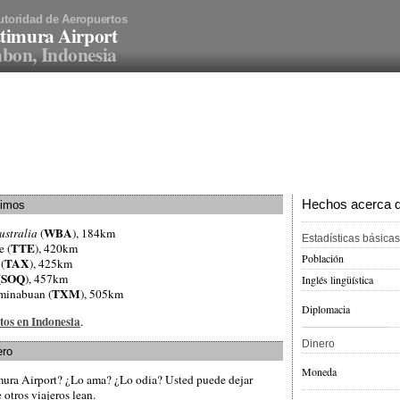
utoridad de Aeropuertos
timura Airport
bon, Indonesia
Hechos acerca de
ximos
WBA
ustralia
(
), 184km
Estadísticas básicas
TTE
e (
), 420km
Población
TAX
 (
), 425km
SOQ
(
), 457km
Inglés lingüística
TXM
eminabuan (
), 505km
Diplomacia
tos en Indonesia
.
Dinero
ero
Moneda
imura Airport? ¿Lo ama? ¿Lo odia? Usted puede dejar
otros viajeros lean.