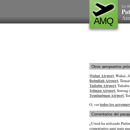
La A
Pat
Am
AMQ
Otros aeropuertos pró
Wahai Airport
, Wahai,
A
Babullah Airport
, Ternat
Taliabu Airport
, Taliabu
Jefman Airport
, Sorong 
Teminabuan Airport
, T
todos los aeropuer
O, ver
Comentarios del pasaj
¿Usted ha utilizado Patt
comentarios aquí para que 