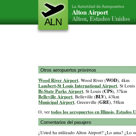
La Autoridad de Aeropuertos
Alton Airport
Alton, Estados Unidos
ALN
Otros aeropuertos próximos
Wood River Airport
WOD
, Wood River (
), 4km
Lambert-St Louis International Airport
, St Louis
Bi-State Parks Airport
CPS
, St Louis (
), 37km
Belleville Airport
BLV
, Belleville (
), 43km
Municipal Airport
GRE
, Greenville (
), 58km
todos los aeropuertos en Illinois, Estados 
O, ver
Comentarios del pasajero
¿Usted ha utilizado Alton Airport? ¿Lo ama? ¿Lo 