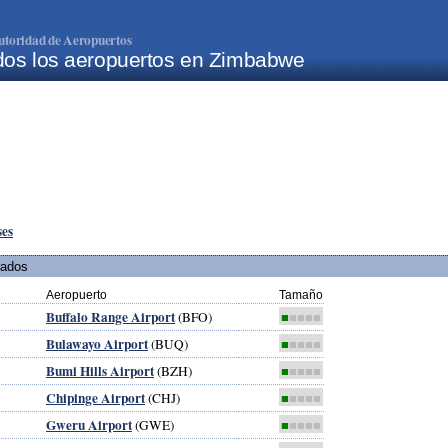
utoridad de Aeropuertos
dos los aeropuertos en Zimbabwe
ses
rados
Aeropuerto
Tamaño
Buffalo Range Airport
(BFO)
■
■■■■
Bulawayo Airport
(BUQ)
■
■■■■
Bumi Hills Airport
(BZH)
■
■■■■
Chipinge Airport
(CHJ)
■
■■■■
Gweru Airport
(GWE)
■
■■■■