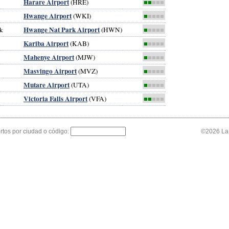
Harare Airport
(HRE)
■■
■■■
Hwange Airport
(WKI)
■
■■■■
Hwange Nat Park Airport
k
(HWN)
■
■■■■
Kariba Airport
(KAB)
■
■■■■
Mahenye Airport
(MJW)
■
■■■■
Masvingo Airport
(MVZ)
■
■■■■
Mutare Airport
(UTA)
■
■■■■
Victoria Falls Airport
(VFA)
■■
■■■
tos por ciudad o código:
©2026 La 