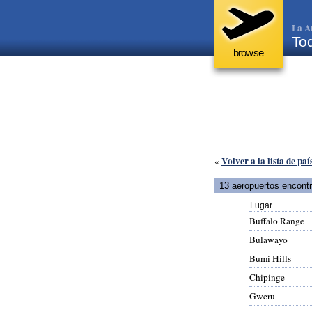
La A
To
browse
Volver a la lista de paí
«
13 aeropuertos encont
Lugar
Buffalo Range
Bulawayo
Bumi Hills
Chipinge
Gweru