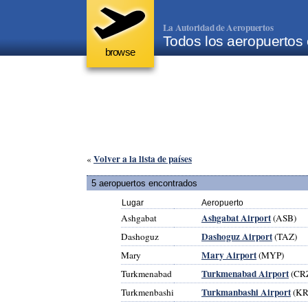
La Autoridad de Aeropuertos
Todos los aeropuertos
browse
Volver a la lista de países
«
5 aeropuertos encontrados
Lugar
Aeropuerto
Ashgabat Airport
Ashgabat
(ASB)
Dashoguz Airport
Dashoguz
(TAZ)
Mary Airport
Mary
(MYP)
Turkmenabad Airport
Turkmenabad
(CR
Turkmanbashi Airport
Turkmenbashi
(K